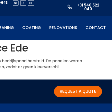
eers
NL
DE
BE
+31 548 522
040
EANING
COATING
RENOVATIONS
CONTACT
ce Ede
n bedrijfspand hersteld. De panelen waren
n, zodat er geen kleurverschil
REQUEST A QUOTE