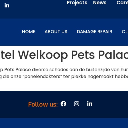
Projects
News
Car
HOME
ABOUT US
DAMAGE REPAIR
CL
el Welkoop Pets Pala
p Pets Palace diverse schades aan de buitenzijde van hu
ing die onze “panelendokters” ter plekke nagemaakt hebbe
Follow us: