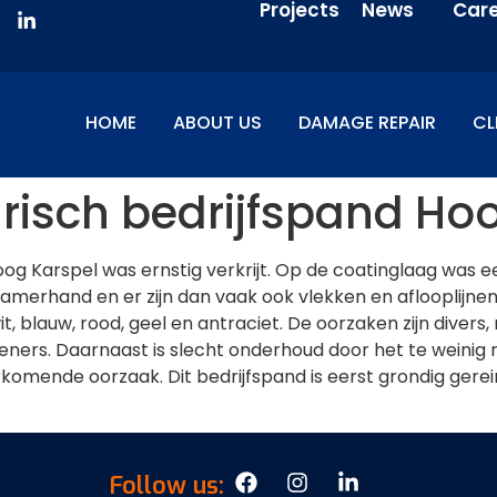
Projects
News
Car
HOME
ABOUT US
DAMAGE REPAIR
CL
risch bedrijfspand Ho
Hoog Karspel was ernstig verkrijt. Op de coatinglaag was
gzamerhand en er zijn dan vaak ook vlekken en aflooplijn
, blauw, rood, geel en antraciet. De oorzaken zijn divers
eners. Daarnaast is slecht onderhoud door het te weinig r
omende oorzaak. Dit bedrijfspand is eerst grondig gere
Follow us: