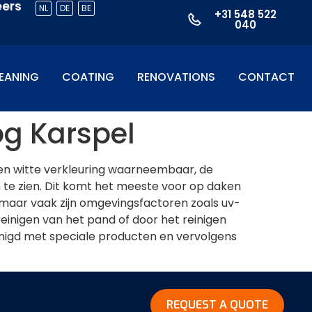
eers
NL
DE
BE
+31 548 522
040
EANING
COATING
RENOVATIONS
CONTACT
og Karspel
 een witte verkleuring waarneembaar, de
en te zien. Dit komt het meeste voor op daken
, maar vaak zijn omgevingsfactoren zoals uv-
einigen van het pand of door het reinigen
inigd met speciale producten en vervolgens
REQUEST A QUOTE