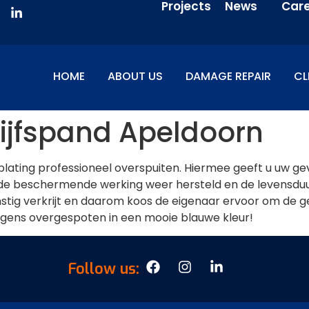
Projects
News
Car
HOME
ABOUT US
DAMAGE REPAIR
CL
ijfspand Apeldoorn
ting professioneel overspuiten. Hiermee geeft u uw ge
 de beschermende werking weer hersteld en de levensduur
nstig verkrijt en daarom koos de eigenaar ervoor om de 
olgens overgespoten in een mooie blauwe kleur!
Follow us: