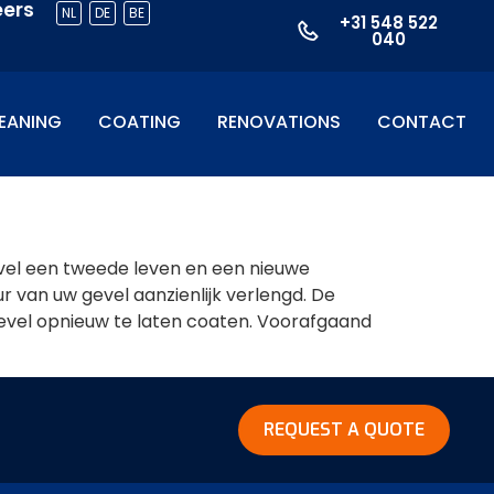
eers
NL
DE
BE
+31 548 522
040
EANING
COATING
RENOVATIONS
CONTACT
vel een tweede leven en een nieuwe
 van uw gevel aanzienlijk verlengd. De
gevel opnieuw te laten coaten. Voorafgaand
REQUEST A QUOTE