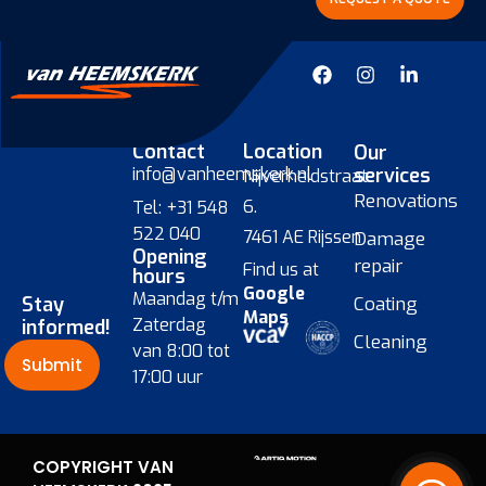
Contact
Location
Our
info@vanheemskerk.nl
services
Nijverheidstraat
Renovations
6.
Tel: +31 548
522 040
7461 AE Rijssen
Damage
Opening
repair
Find us at
hours
Google
Maandag t/m
Stay
Coating
Maps
Zaterdag
informed!
Cleaning
van 8:00 tot
Submit
17:00 uur
COPYRIGHT VAN