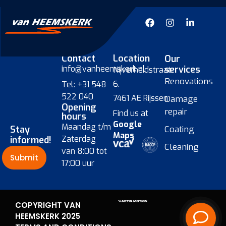
Contact
Location
Our
info@vanheemskerk.nl
services
Nijverheidstraat
Renovations
6.
Tel: +31 548
522 040
7461 AE Rijssen
Damage
Opening
repair
Find us at
hours
Google
Maandag t/m
Stay
Coating
Maps
Zaterdag
informed!
Cleaning
van 8:00 tot
Submit
17:00 uur
COPYRIGHT VAN
HEEMSKERK 2025