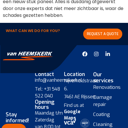
een nieuw stuk paneel. Alles is dusdanig afgewerkt
door onze experts dat niet meer zichtbaar is, waar de
schades gezetten hebben.
WHAT CAN WE DO FOR YOU?
REQUEST A QUOTE
Contact
Location
Our
info@vanheemskerk.nl
services
Nijverheidstraat
Renovations
6.
Tel: +31 548
522 040
7461 AE Rijssen
Damage
Opening
repair
Find us at
hours
Google
Maandag t/m
Stay
Coating
Maps
Zaterdag
informed!
Cleaning
van 8:00 tot